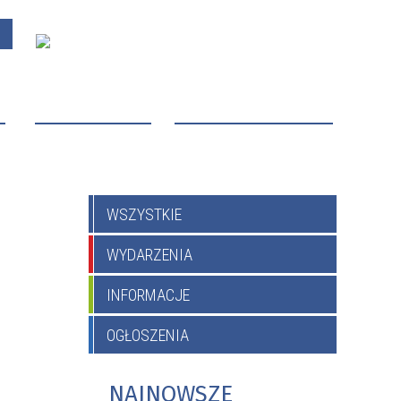
O
PROJEKTY UNIJNE
OCHRONA MAŁOLETNICH
WSZYSTKIE
WYDARZENIA
INFORMACJE
OGŁOSZENIA
NAJNOWSZE