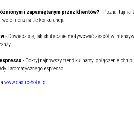
różnionym i
zapamiętanym
przez klientów
?
- Poznaj tajniki
Twoje menu na tle konkurencji.
ów
- Dowiedz się, jak skutecznie motywować zespół w intensy
ranży.
 espresso
- Odkryj najnowszy trend kulinarny: połączenie chrup
ady i aromatycznego espresso.
na
www.gastro-hotel.pl