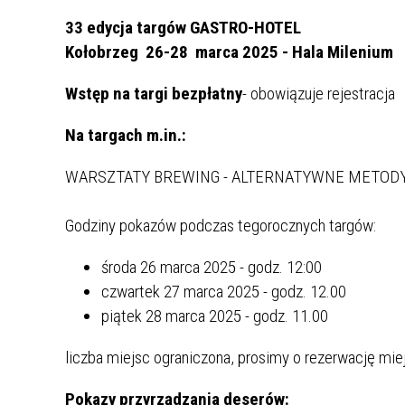
33 edycja targów GASTRO-HOTEL
Film promocyjny dotyczący podjętych
działań w zakresie profilaktyki covid-19
Kołobrzeg 26-28 marca 2025 - Hala Milenium
27 Bieg Regionalny w Regionalpark
Wstęp na targi bezpłatny
- obowiązuje rejestracja
Barnimer Feldmark e.V. w Blumbergu
Na targach m.in.:
Rowerowa przejażdżka z Kołobrzegu
do Podczela w ramach Funduszu
WARSZTATY BREWING - ALTERNATYWNE METOD
Małych Projektów Interreg
Polsko-niemieckie spotkania
Godziny pokazów podczas tegorocznych targów:
partnerskie w Blumbergu
środa 26 marca 2025 - godz. 12:00
Rowerem przez Euroregion Pomerania
czwartek 27 marca 2025 - godz. 12.00
piątek 28 marca 2025 - godz. 11.00
liczba miejsc ograniczona, prosimy o rezerwację m
Pokazy przyrządzania deserów: