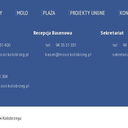
Y
MOLO
PLAŻA
PROJEKTY UNIJNE
KON
Recepcja Basenowa
Sekretariat
51 400
tel:
94 35 51 331
tel:
94 
sir.kolobrzeg.pl
basen@mosir.kolobrzeg.pl
sekretar
1 304
sir.kolobrzeg.pl
 w Kołobrzegu