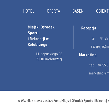
HOTEL
OFERTA
BASEN
OBIEKT
Miejski Ośrodek
Recepcja
Sportu
i Rekreacji w
tel:
94 35 
Kołobrzegu
recepcja@mo
Ul. Łopuskiego 38
Marketing
78-100 Kołobrzeg
tel:
94 35 5
marketing@mo
© Wszelkie prawa zastrzeżone, Miejski Ośrodek Sportu i Rekreacji