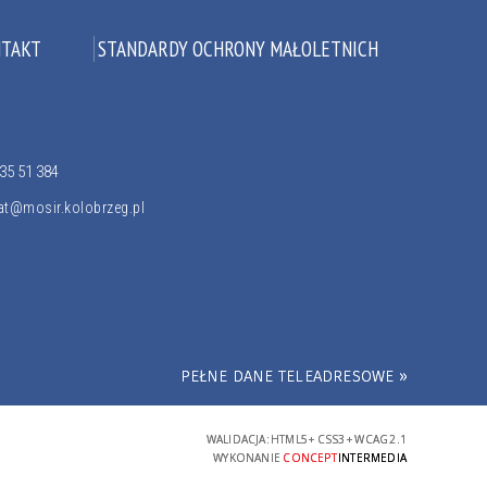
TAKT
STANDARDY OCHRONY MAŁOLETNICH
35 51 384
iat@mosir.kolobrzeg.pl
PEŁNE DANE TELEADRESOWE »
WALIDACJA:
HTML5
+
CSS3
+
WCAG 2.1
WYKONANIE
CONCEPT
INTERMEDIA