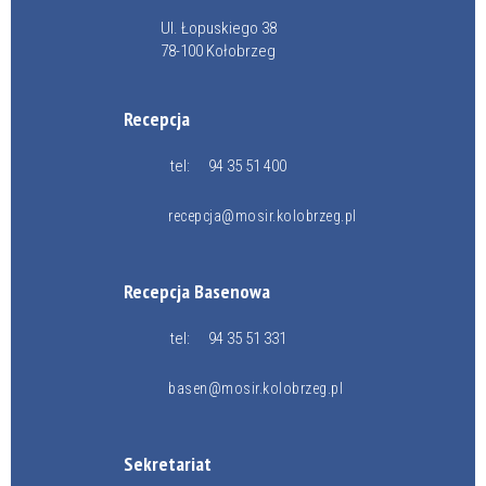
Ul. Łopuskiego 38
78-100 Kołobrzeg
Recepcja
tel:
94 35 51 400
recepcja@mosir.kolobrzeg.pl
Recepcja Basenowa
tel:
94 35 51 331
basen@mosir.kolobrzeg.pl
Sekretariat