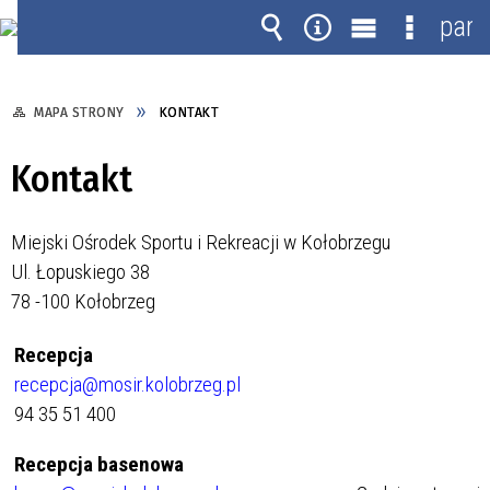
pane
Wyszukiwarka
Narzędzia
Menu
Menu
główne
szczegó
MAPA STRONY
KONTAKT
Kontakt
Miejski Ośrodek Sportu i Rekreacji w Kołobrzegu
Ul. Łopuskiego 38
78 -100 Kołobrzeg
Recepcja
recepcja@mosir.kolobrzeg.pl
94 35 51 400
Recepcja basenowa