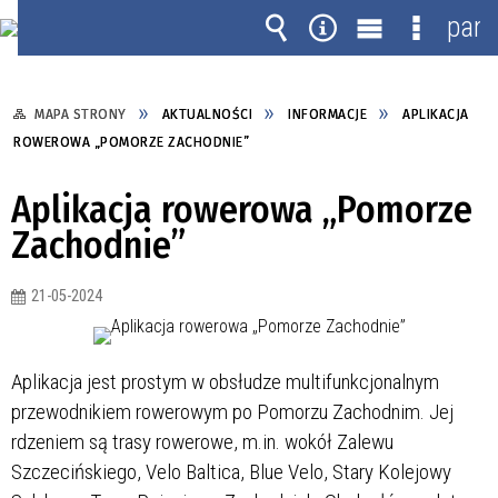
pane
Wyszukiwarka
Narzędzia
Menu
Menu
główne
szczegó
MAPA STRONY
AKTUALNOŚCI
INFORMACJE
APLIKACJA
ROWEROWA „POMORZE ZACHODNIE”
Aplikacja rowerowa „Pomorze
Zachodnie”
21-05-2024
Aplikacja jest prostym w obsłudze multifunkcjonalnym
przewodnikiem rowerowym po Pomorzu Zachodnim. Jej
rdzeniem są trasy rowerowe, m.in. wokół Zalewu
Szczecińskiego, Velo Baltica, Blue Velo, Stary Kolejowy