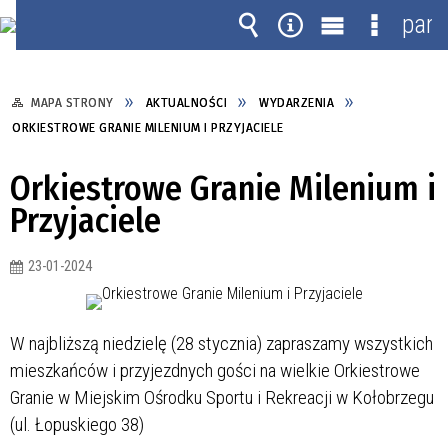
pane
Wyszukiwarka
Narzędzia
Menu
Menu
główne
szczegó
MAPA STRONY
AKTUALNOŚCI
WYDARZENIA
ORKIESTROWE GRANIE MILENIUM I PRZYJACIELE
Orkiestrowe Granie Milenium i
Przyjaciele
23-01-2024
W najbliższą niedzielę (28 stycznia) zapraszamy wszystkich
mieszkańców i przyjezdnych gości na wielkie Orkiestrowe
Granie w Miejskim Ośrodku Sportu i Rekreacji w Kołobrzegu
(ul. Łopuskiego 38)