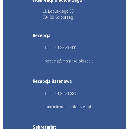
Ul. Łopuskiego 38
78-100 Kołobrzeg
Recepcja
tel:
94 35 51 400
recepcja@mosir.kolobrzeg.pl
Recepcja Basenowa
tel:
94 35 51 331
basen@mosir.kolobrzeg.pl
Sekretariat