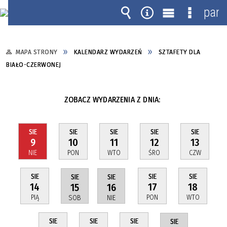
pane
Wyszukiwarka
Narzędzia
Menu
Menu
główne
szczegó
MAPA STRONY
KALENDARZ WYDARZEŃ
SZTAFETY DLA
BIAŁO-CZERWONEJ
ZOBACZ WYDARZENIA Z DNIA:
SIE
SIE
SIE
SIE
SIE
9
10
11
12
13
NIE
PON
WTO
ŚRO
CZW
SIE
SIE
SIE
SIE
SIE
14
17
18
15
16
PIĄ
PON
WTO
SOB
NIE
SIE
SIE
SIE
SIE