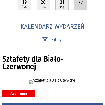
19
20
21
22
ŚRO
CZW
PIĄ
SOB
KALENDARZ WYDARZEŃ
Filtry
Szukana fraza
Sztafety dla Biało-
Czerwonej
Kategoria
Trwające w zakresie
—
Miejsce
Archiwum
Organizator